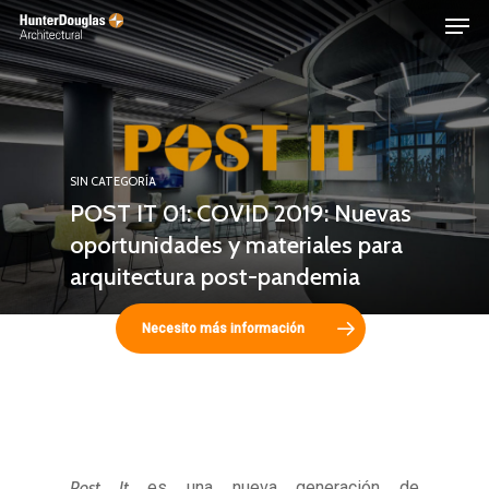
Skip
Menu
to
main
content
SIN CATEGORÍA
POST IT 01: COVID 2019: Nuevas
oportunidades y materiales para
arquitectura post-pandemia
Necesito más información
Post It
es una nueva generación de