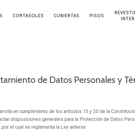
REVEST
S
CORTASOLES
CUBIERTAS
PISOS
INTER
ratamiento de Datos Personales y T
FIBRA
ANATO
CUBIERTA SÁNDWICH DECK
CIELOS RASOS TEXTILES
PANELES SCREEN
PANELES SCREEN
PISOS EN POLIÉSTER
CIELOS RAS
FACHADA DE
CORTASOLE
ADERA
RETICULAD
rolla en cumplimiento de los artículos 15 y 20 de la Constitución Po
 dictan disposiciones generales para la Protección de Datos Pers
or el cual se reglamenta la Ley anterior.