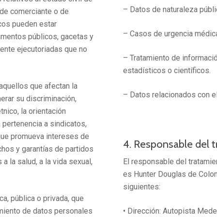
– Datos de naturaleza públi
d de comerciante o de
icos pueden estar
– Casos de urgencia médica 
cumentos públicos, gacetas y
mente ejecutoriadas que no
– Tratamiento de información
estadísticos o científicos.
aquellos que afectan la
– Datos relacionados con el
erar su discriminación,
tnico, la orientación
la pertenencia a sindicatos,
que promueva intereses de
4. Responsable del 
echos y garantías de partidos
a la salud, a la vida sexual,
El responsable del tratamie
es Hunter Douglas de Colom
siguientes:
ca, pública o privada, que
tamiento de datos personales
• Dirección: Autopista Mede