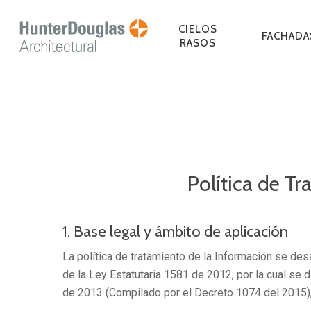
Skip
to
CIELOS
FACHADA
RASOS
main
content
Presiona Enter para buscar o ESC para cerrar
Política de T
CIELOS RASOS
FACHADAS VENTILADAS
CORTASOLES LINEALES
TEJA CUADRADA
PISOS EN MADERA
REVESTIMIENTOS
CIELOS RASOS DE 
SINGLE SKIN
CORTASOLES
PISOS DE PORCEL
REVESTIMIENTOS
METÁLICOS
INTERIORES METÁLICOS
MINERAL
ACCIONABLES
INTERIORES DE M
1. Base legal y ámbito de aplicación
La política de tratamiento de la Información se desar
de la Ley Estatutaria 1581 de 2012, por la cual se
de 2013 (Compilado por el Decreto 1074 del 2015), p