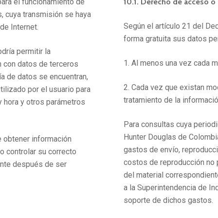
para el funcionamiento de
10.1. Derecho de acceso o
, cuya transmisión se haya
Según el artículo 21 del De
de Internet.
forma gratuita sus datos p
dría permitir la
1. Al menos una vez cada m
n con datos de terceros
ía de datos se encuentran,
2. Cada vez que existan mod
tilizado por el usuario para
tratamiento de la informaci
 y hora y otros parámetros
Para consultas cuya period
Hunter Douglas de Colombia 
de obtener información
gastos de envío, reproducci
o controlar su correcto
costos de reproducción no 
ente después de ser
del material correspondient
a la Superintendencia de Ind
soporte de dichos gastos.