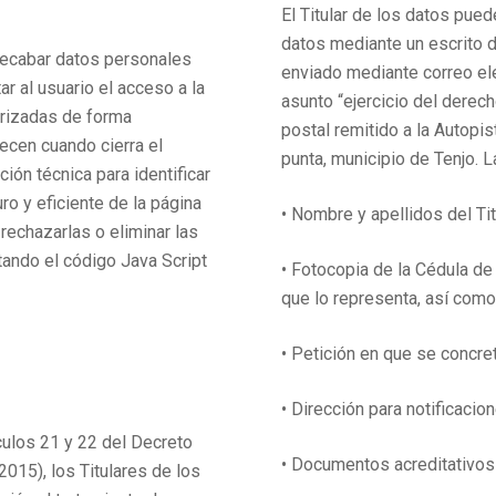
El Titular de los datos pue
datos mediante un escrito d
 recabar datos personales
enviado mediante correo el
tar al usuario el acceso a la
asunto “ejercicio del derec
rizadas de forma
postal remitido a la Autopis
ecen cuando cierra el
punta, municipio de Tenjo. L
ión técnica para identificar
uro y eficiente de la página
• Nombre y apellidos del Tit
rechazarlas o eliminar las
tando el código Java Script
• Fotocopia de la Cédula de 
que lo representa, así como
• Petición en que se concret
• Dirección para notificacion
ículos 21 y 22 del Decreto
• Documentos acreditativos 
015), los Titulares de los