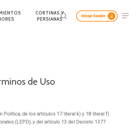
Menu
IMIENTOS
CORTINAS Y
buscar
Menu
Iniciar Sesión
IORES
PERSIANAS
érminos de Uso
OS NATIVOS
 MADERA
S
CUBIERTA SENCILLA
CIELOS RASOS DE
CORTASOLES DE MADERA
OS
MADERA
lítica; de los artículos 17 literal k) y 18 literal f)
onales (LEPD); y del artículo 13 del Decreto 1377