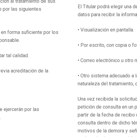
ción al tratamiento de sus
El Titular podrá elegir una 
 por las siguientes
datos para recibir la informa
• Visualización en pantalla.
d en forma suficiente por los
sponsable.
• Por escrito, con copia o f
r tal calidad.
• Correo electrónico u otro 
revia acreditación de la
• Otro sistema adecuado a l
naturaleza del tratamiento,
Una vez recibida la solicitu
petición de consulta en un 
 ejercerán por las
partir de la fecha de recib
.
consulta dentro de dicho té
motivos de la demora y seña