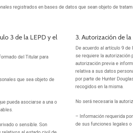
sonales registrados en bases de datos que sean objeto de tratami
culo 3 de la LEPD y el
3. Autorización de la
De acuerdo al artículo 9 de
se requiere la autorización 
formado del Titular para
autorización previa e informa
relativa a sus datos person
por parte de Hunter Dougla
rsonales que sea objeto de
recogidos en la misma.
No será necesaria la autoriz
 que pueda asociarse a una o
ables.
– Información requerida por 
de sus funciones legales o p
privado o sensible. Son
relativos al estado civil de