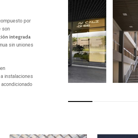
compuesto por
e son
ión integrada
inua sin uniones
 en
 a instalaciones
re acondicionado