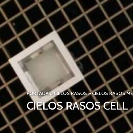
PORTADA
»
CIELOS RASOS
»
CIELOS RASOS M
CIELOS RASOS CELL