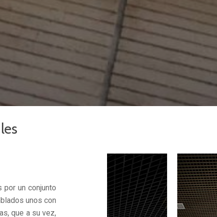
les
por un conjunto
mblados unos con
as, que a su vez,