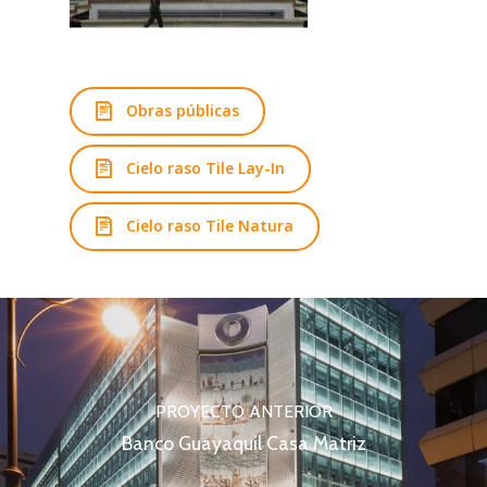
Obras públicas
Cielo raso Tile Lay-In
Cielo raso Tile Natura
PROYECTO ANTERIOR
Banco Guayaquil Casa Matriz