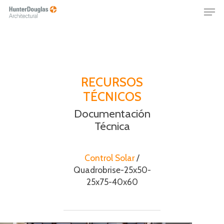
Skip
Menu
to
main
content
RECURSOS
TÉCNICOS
Documentación
Técnica
Control Solar
/
Quadrobrise-25x50-
25x75-40x60