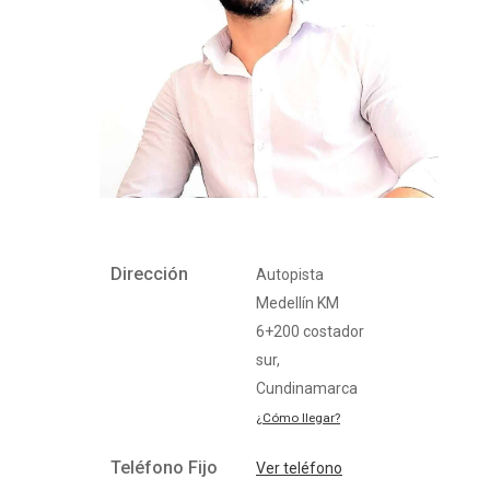
Dirección
Autopista
Medellín KM
6+200 costador
sur,
Cundinamarca
¿Cómo llegar?
Teléfono Fijo
Ver teléfono