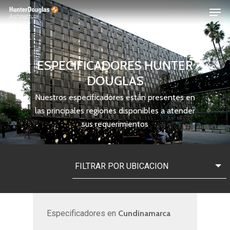
Skip
Menu
to
main
content
ESPECIFICADORES
HUNTER
DOUGLAS
Nuestros especificadores están presentes en
las principales regiones disponibles a atender
sus requerimientos
FILTRAR POR UBICACION
Especificadores en
Cundinamarca